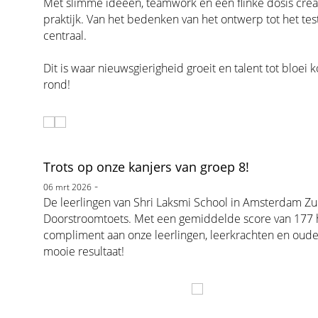
Met slimme ideeën, teamwork en een flinke dosis creat
praktijk. Van het bedenken van het ontwerp tot het te
centraal.
Dit is waar nieuwsgierigheid groeit en talent tot bloe
rond!
Trots op onze kanjers van groep 8!
-
06 mrt 2026
De leerlingen van Shri Laksmi School in Amsterdam Z
Doorstroomtoets. Met een gemiddelde score van 177 he
compliment aan onze leerlingen, leerkrachten en oude
mooie resultaat!