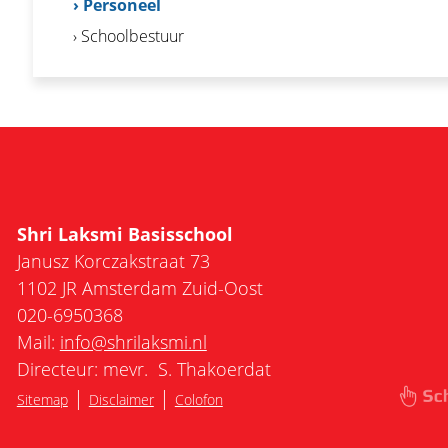
› Personeel
› Schoolbestuur
Shri Laksmi Basisschool
Janusz Korczakstraat 73
1102 JR Amsterdam Zuid-Oost
020-6950368
Mail:
info@shrilaksmi.nl
Directeur: mevr. S. Thakoerdat
|
|
Sitemap
Disclaimer
Colofon