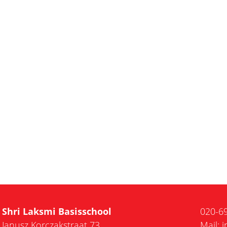
Shri Laksmi Basisschool
020-6
Janusz Korczakstraat 73
Mail:
i