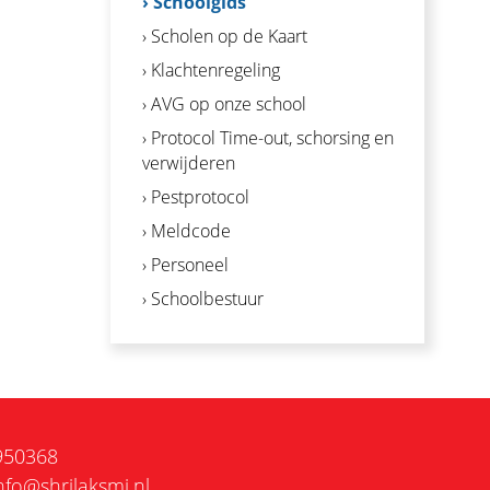
› Schoolgids
› Scholen op de Kaart
› Klachtenregeling
› AVG op onze school
› Protocol Time-out, schorsing en
verwijderen
› Pestprotocol
› Meldcode
› Personeel
› Schoolbestuur
950368
nfo@shrilaksmi.nl