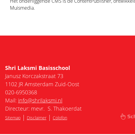
Het onderliggende CMS is de ContentPublisher, ontwikkel
Muismedia.
Shri Laksmi Basisschool
Janusz Korczakstraat 73
1102 JR Amsterdam Zuid-Oost
020-6950368
Mail:
info@shrilaksmi.nl
Directeur: mevr. S. Thakoerdat
|
|
Sitemap
Disclaimer
Colofon